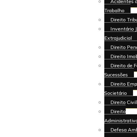
Acidentes 
Trabalho
Direito Trib
Inventário J
Extrajudicial
Direito Pen
Direito Imob
Direito de F
Sucessões
Direito Emp
Societário
Direito Civil
Direito
Administrativ
Defesa Amb