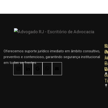
R
R
S
d
d
P
Oferecemos suporte jurídico imediato em âmbito consultivo,
J
J
–
preventivo e contencioso, garantindo segurança institucional
–
–
B
em todas as frentes.
C
B
V
d
T