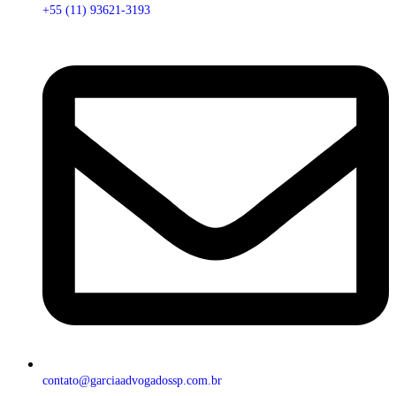
+55 (11) 93621-3193
contato@garciaadvogadossp.com.br