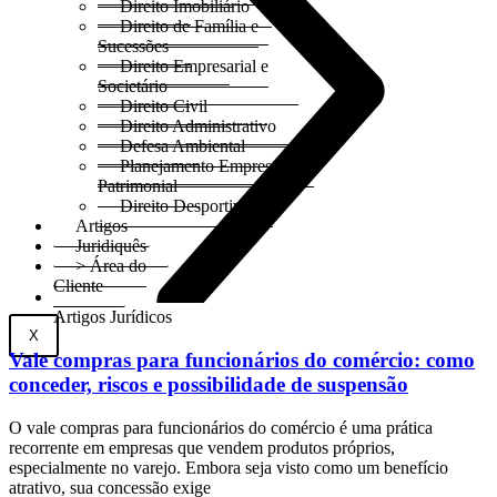
Direito Imobiliário
Direito de Família e
Sucessões
Direito Empresarial e
Societário
Direito Civil
Direito Administrativo
Defesa Ambiental
Planejamento Empresarial e
Patrimonial
Direito Desportivo
Artigos
Juridiquês
> Área do
Cliente
Artigos Jurídicos
X
Vale compras para funcionários do comércio: como
conceder, riscos e possibilidade de suspensão
O vale compras para funcionários do comércio é uma prática
recorrente em empresas que vendem produtos próprios,
especialmente no varejo. Embora seja visto como um benefício
atrativo, sua concessão exige