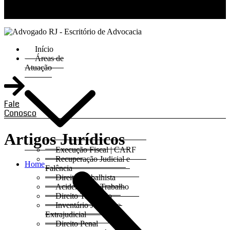
RJ 21 99811-6211 / SP 11 93621-3193
Início
Áreas de
Atuação
Fale
Conosco
Artigos Jurídicos
Execução Fiscal | CARF
Recuperação Judicial e
Home
Falência
Direito Trabalhista
Acidentes do Trabalho
Direito Tributário
Inventário Judicial e
Extrajudicial
Direito Penal