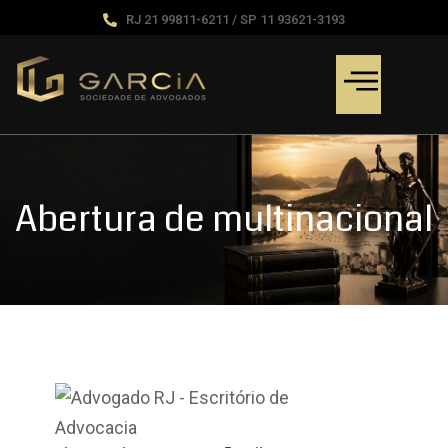
RJ 21 99811-6211 / SP 11 93621-3193
Abertura de multinacional