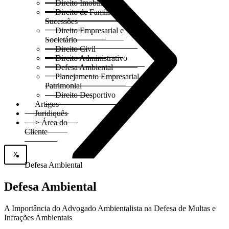
Direito Imobiliário
Direito de Família e
Sucessões
Direito Empresarial e
Societário
Direito Civil
Direito Administrativo
Defesa Ambiental
Planejamento Empresarial e
Patrimonial
Direito Desportivo
Artigos
Juridiquês
> Área do
Cliente
X
Defesa Ambiental
Defesa Ambiental
A Importância do Advogado Ambientalista na Defesa de Multas e
Infrações Ambientais