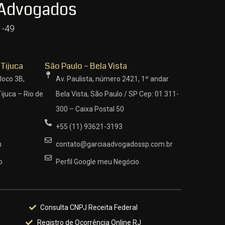
 Advogados
1-49
 Tijuca
São Paulo – Bela Vista
loco 3B,
Av. Paulista, número 2421, 1º andar
ijuca – Rio de
Bela Vista, São Paulo / SP Cep: 01.311-
300 – Caixa Postal 50
+55 (11) 93621-3193
m
contato@garciaadvogadossp.com.br
o
Perfil Google meu Negócio
Consulta CNPJ Receita Federal
Registro de Ocorrência Online RJ