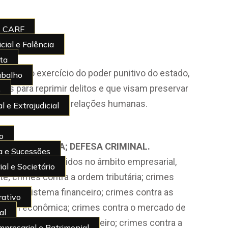
 | CARF
cial e Falência
sta
 regula o exercício do poder punitivo do estado,
abalho
tes para reprimir delitos e que visam preservar
o
senvolvimento das relações humanas.
l e Extrajudicial
io
DE; PROVISÓRIA;
DEFESA CRIMINAL.
ia e Sucessões
gam crimes ocorridos no âmbito empresarial,
al e Societário
e; crimes contra a ordem tributária; crimes
ntra o sistema financeiro; crimes contra as
rativo
ordem econômica; crimes contra o mercado de
al
electual; lavagem de dinheiro; crimes contra a
presarial e Patrimonial