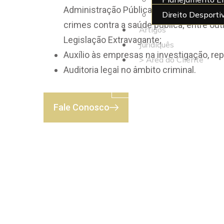
Administração Pública; crimes falimenta
Direito Desporti
crimes contra a saúde pública; entre ou
Artigos
Legislação Extravagante;
Juridiquês
Auxílio às empresas na investigação, re
> Área do Cliente
Auditoria legal no âmbito criminal.
X
Fale Conosco