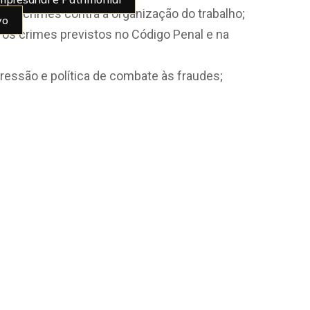
res; crimes contra a organização do trabalho;
vo
tros crimes previstos no Código Penal e na
pressão e política de combate às fraudes;