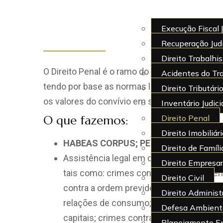
Execução Fiscal
Recuperação Judi
Direito Trabalhi
O Direito Penal
é o ramo do direito público que
Acidentes do Tr
tendo por base as normas legislativas existen
Direito Tributári
os valores do convívio em sociedade e o de
Inventário Judicia
Direito Penal
O que fazemos:
Direito Imobiliár
HABEAS CORPUS;
PEDIDO DE LIBERDA
Direito de Famíl
Assistência legal em casos que investi
Direito Empresari
tais como: crimes contra o meio Ambient
Direito Civil
contra a ordem previdenciária; crimes co
Direito Administ
relações de consumo; crimes contra a 
Defesa Ambient
capitais; crimes contra a propriedade int
Planejamento Em