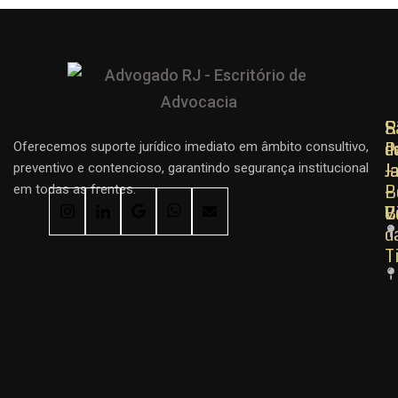
R
R
S
d
d
P
Oferecemos suporte jurídico imediato em âmbito consultivo,
J
J
–
preventivo e contencioso, garantindo segurança institucional
–
–
B
em todas as frentes.
C
B
V
d
T