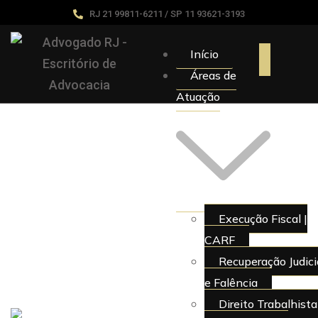
RJ 21 99811-6211 / SP 11 93621-3193
Início
Áreas de
Atuação
Execução Fiscal |
CARF
Recuperação Judici
e Falência
Direito Trabalhista