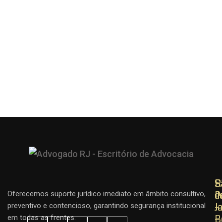
R
R
S
d
d
P
Oferecemos suporte jurídico imediato em âmbito consultivo,
J
J
–
preventivo e contencioso, garantindo segurança institucional
–
–
B
em todas as frentes.