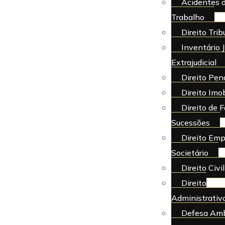
Acidentes 
Trabalho
Direito Trib
Inventário J
Extrajudicial
Direito Pen
Direito Imob
Direito de F
Sucessões
Direito Emp
Societário
Direito Civil
Direito
Administrativ
Defesa Amb