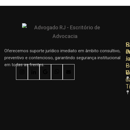
R
R
S
d
d
P
Oferecemos suporte jurídico imediato em âmbito consultivo,
J
J
–
preventivo e contencioso, garantindo segurança institucional
–
–
B
em todas as frentes.
C
B
V
d
T