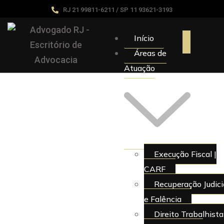
RJ 21 99811-6211 / SP 11 93621-3193
Início
Áreas de
Atuação
Execução Fiscal |
CARF
Recuperação Judici
e Falência
Direito Trabalhista