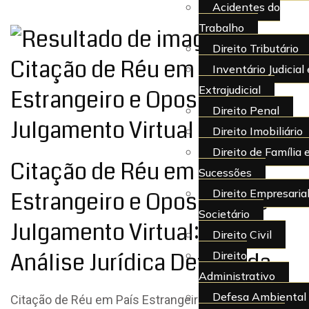
Acidentes do
Trabalho
Direito Tributário
Inventário Judicial 
Extrajudicial
Direito Penal
Direito Imobiliário
Direito de Família 
Citação de Réu em País
Sucessões
Direito Empresarial
Estrangeiro e Oposição ao
Societário
Julgamento Virtual: Uma
Direito Civil
Análise Jurídica Detalhada
Direito
Administrativo
Defesa Ambiental
Citação de Réu em País Estrangeiro e Oposição ao