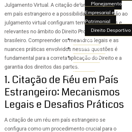
Planejamento
Julgamento Virtual. A citação de um réu residente
Empresarial e
em país estrangeiro e a possibilidade de oposição ao
Patrimonial
julgamento virtual configuram temas complexos e
Direito Desportivo
relevantes no âmbito do Direito Processual Civil
Artigos
brasileiro. Compreender os meandros legais e as
Juridiquês
nuances práticas envolvidos nessas questões é
> Área do
fundamental para a correta aplicação do Direito e a
Cliente
garantia dos direitos das partes.
1. Citação de Réu em País
X
Estrangeiro: Mecanismos
Legais e Desafios Práticos
A citação de um réu em país estrangeiro se
configura como um procedimento crucial para o