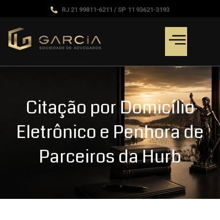
RJ 21 99811-6211 / SP 11 93621-3193
Citação por Domicílio
Eletrônico e Penhora de
Parceiros da Hurb