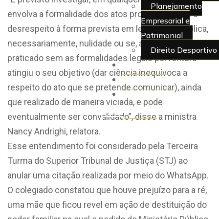
Planejamento
envolva a formalidade dos atos processuais, se o
Empresarial e
desrespeito à forma prevista em lei sempre implica,
Patrimonial
necessariamente, nulidade ou se, ao revés, o ato
Direito Desportivo
praticado sem as formalidades legais porventura
Artigos
atingiu o seu objetivo (dar ciência inequívoca a
Juridiquês
respeito do ato que se pretende comunicar), ainda
> Área do
que realizado de maneira viciada, e pode
Cliente
eventualmente ser convalidado”, disse a ministra
X
Nancy Andrighi, relatora.
Esse entendimento foi considerado pela Terceira
Turma do Superior Tribunal de Justiça (STJ) ao
anular uma
citação
realizada por meio do WhatsApp.
O colegiado constatou que houve prejuízo para a ré,
uma mãe que ficou
revel
em ação de destituição do