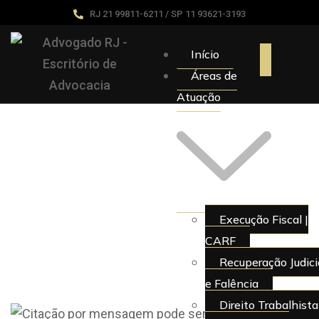
RJ 21 99811-6211 / SP 11 93621-3193
Início
Áreas de
Atuação
Execução Fiscal |
CARF
Recuperação Judici
e Falência
Direito Trabalhista