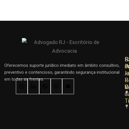
R
R
S
d
d
P
Oferecemos suporte jurídico imediato em âmbito consultivo,
J
J
–
preventivo e contencioso, garantindo segurança institucional
–
–
B
em todas as frentes.
C
B
V
d
T