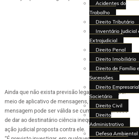
Acidentes do
Citação por aplicativo de
Trabalho
Direito Tributário
mensagem pode ser
Inventário Judicial 
válida se der ciência
Extrajudicial
Direito Penal
inequívoca da ação
Direito Imobiliário
Direito de Família 
judicial
Sucessões
Direito Empresarial
​Ainda que não exista previsão legal de
citação
por
Societário
meio de aplicativo de mensagens, a citação por
Direito Civil
mensagem pode ser válida se cumprir a finalidade
Direito
de dar ao destinatário ciência inequívoca sobre a
Administrativo
ação judicial proposta contra ele.
Defesa Ambiental
“É previsto investigar, em qualquer situação que