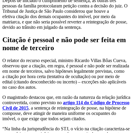
Depois de iniciado o cumprimento de
sentença
, as outras três
pessoas da família protocolaram petição contra a decisão do juiz. O
Tribunal de Justiça de São Paulo considerou que houve a
efetiva
citação
dos demais ocupantes do imóvel, por meio da
matriarca, e que não seria possível reverter a reintegração de posse,
devido ao trânsito em julgado da
sentença
.
Citação
é pessoal e não pode ser feita em
nome de terceiro
O relator do
recurso especial
, ministro Ricardo Villas Bôas Cueva,
observou que a
citação
, em regra, é pessoal e não pode ser realizada
em nome de terceiros, salvo hipóteses legalmente previstas, como
a
citação
por hora certa (tentativa de ocultação) ou por meio de
edital (citando desconhecido ou incerto) – exceções não aplicáveis
no caso dos autos.
O magistrado destacou que, em razão da natureza da relação jurídica
controvertida, como previsto no
artigo 114 do Código de Processo
Civil de 2015
, a
sentença
de reintegração de posse, na hipótese de
composse, deve atingir de maneira uniforme os ocupantes do
imóvel, o que exige que todos sejam citados.
“Na linha da jurisprudência do STJ, o vício na
citação
caracteriza-se