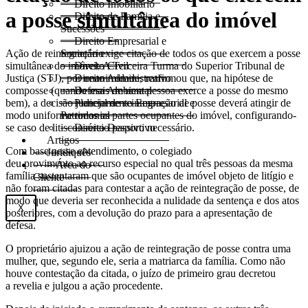
Direito Imobiliário
a posse simultânea do imóvel
Direito de Família e
Sucessões
Direito Empresarial e
Ação de reintegração exige citação de todos os que exercem a posse
Societário
simultânea do imóvel. A Terceira Turma do Superior Tribunal de
Direito Civil
Justiça (STJ), por unanimidade, reafirmou que, na hipótese de
Direito Administrativo
composse (quando mais de uma pessoa exerce a posse do mesmo
Defesa Ambiental
bem), a decisão judicial de reintegração de posse deverá atingir de
Planejamento Empresarial e
modo uniforme todas as partes ocupantes do imóvel, configurando-
Patrimonial
se caso de
litisconsórcio
passivo necessário.
Direito Desportivo
Artigos
Com base nesse entendimento, o colegiado
Juridiquês
deu
provimento
ao
recurso especial
no qual três pessoas da mesma
> Área do
família sustentaram que são ocupantes de imóvel objeto de litígio e
Cliente
não foram citadas para contestar a ação de reintegração de posse, de
modo que deveria ser reconhecida a nulidade da
sentença
e dos atos
X
posteriores, com a devolução do prazo para a apresentação de
defesa.
O proprietário ajuizou a ação de reintegração de posse contra uma
mulher, que, segundo ele, seria a matriarca da família. Como não
houve contestação da citada, o juízo de primeiro grau decretou
a
revelia
e julgou a ação procedente.