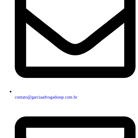
contato@garciaadvogadossp.com.br