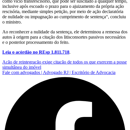
como vício transrescisório, que pode ser suscitado a qualquer tempo,
inclusive após escoado o prazo para o ajuizamento da própria
ação
rescisória
, mediante simples petição, por meio de ação declaratória
de nulidade ou impugnação ao cumprimento de
sentença
“, concluiu
o ministro.
Ao reconhecer a nulidade da
sentença
, ele determinou a remessa dos
autos à origem para a
citação
dos
litisconsortes
passivos necessários
e o posterior processamento do feito.
Leia o acórdão no REsp
1.811.718
.
Ação de reintegração exige citação de todos os que exercem a posse
simultânea do imóvel
Fale com advogados | Advogado RJ | Escritório de Advocacia