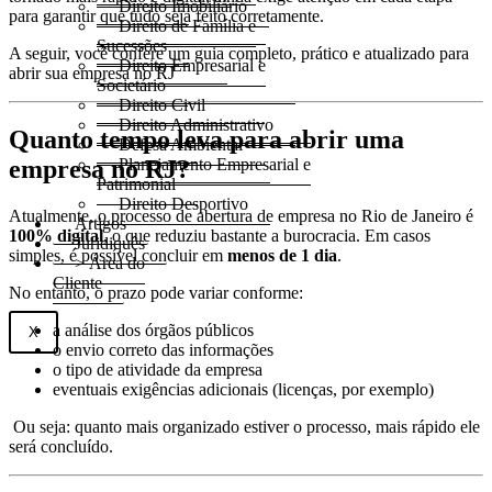
Direito Imobiliário
para garantir que tudo seja feito corretamente.
Direito de Família e
Sucessões
A seguir, você confere um guia completo, prático e atualizado para
Direito Empresarial e
abrir sua empresa no RJ
Societário
Direito Civil
Direito Administrativo
Quanto tempo leva para abrir uma
Defesa Ambiental
empresa no RJ?
Planejamento Empresarial e
Patrimonial
Direito Desportivo
Atualmente, o processo de abertura de empresa no Rio de Janeiro é
Artigos
100% digital
, o que reduziu bastante a burocracia. Em casos
Juridiquês
simples, é possível concluir em
menos de 1 dia
.
> Área do
Cliente
No entanto, o prazo pode variar conforme:
a análise dos órgãos públicos
X
o envio correto das informações
o tipo de atividade da empresa
eventuais exigências adicionais (licenças, por exemplo)
Ou seja: quanto mais organizado estiver o processo, mais rápido ele
será concluído.