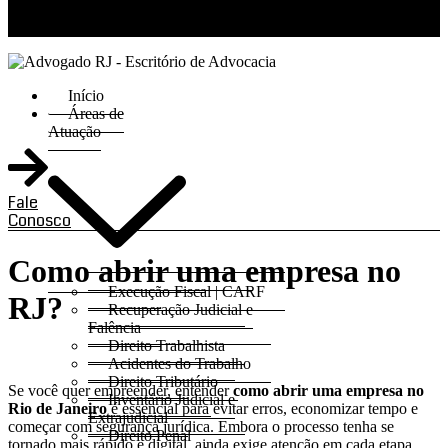
RJ 21 99811-6211 / SP 11 93621-3193
Início
Áreas de
Atuação
Fale
Conosco
Como abrir uma empresa no
Execução Fiscal | CARF
RJ?
Recuperação Judicial e
Falência
Direito Trabalhista
Acidentes do Trabalho
Direito Tributário
Se você quer empreender, entender
como abrir uma empresa no
Inventário Judicial e
Rio de Janeiro
é essencial para evitar erros, economizar tempo e
Extrajudicial
começar com segurança jurídica. Embora o processo tenha se
Direito Penal
tornado mais rápido e digital, ainda exige atenção em cada etapa