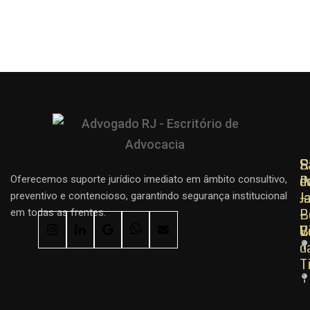
R
R
S
d
d
P
Oferecemos suporte jurídico imediato em âmbito consultivo,
J
J
–
preventivo e contencioso, garantindo segurança institucional
–
–
B
em todas as frentes.
C
B
V
d
T