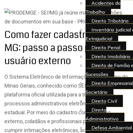
Acidentes do
Trabalho
Direito Tributário
Inventário Judicial 
Como fazer cadastro no SEI
Extrajudicial
MG: passo a passo para
Direito Penal
Direito Imobiliário
usuário externo
Direito de Família 
Sucessões
O Sistema Eletrônico de Informações do Governo de
Direito Empresarial
Minas Gerais, conhecido como SEI MG, é a
Societário
plataforma oficial utilizada para a tramitação de
Direito Civil
processos administrativos eletrônicos no âmbito
Direito
estadual. Por meio do cadastro como usuário
Administrativo
externo, cidadãos e profissionais podem peticionar,
Defesa Ambiental
cumprir intimações eletrônicas, acompanhar