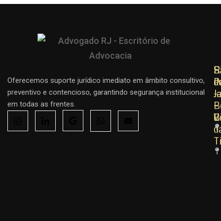
R
R
S
d
d
P
Oferecemos suporte jurídico imediato em âmbito consultivo,
J
J
–
preventivo e contencioso, garantindo segurança institucional
–
–
B
em todas as frentes.
C
B
V
d
T