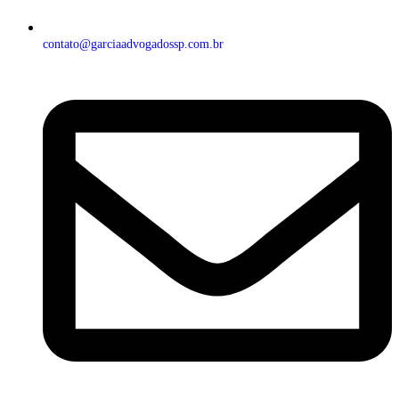
contato@garciaadvogadossp.com.br