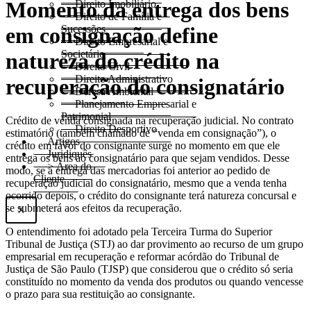
Momento da entrega dos bens
Direito Imobiliário
Direito de Família e
em consignação define
Sucessões
Direito Empresarial e
Societário
natureza do crédito na
Direito Civil
Direito Administrativo
recuperação do consignatário
Defesa Ambiental
Planejamento Empresarial e
Patrimonial
​Crédito de venda consignada na recuperação judicial. No contrato
Direito Desportivo
estimatório (também chamado de “venda em consignação”), o
Artigos
crédito em favor do consignante surge no momento em que ele
Juridiquês
entrega os bens ao consignatário para que sejam vendidos. Desse
> Área do
modo, se a entrega das mercadorias foi anterior ao pedido de
Cliente
recuperação judicial do consignatário, mesmo que a venda tenha
ocorrido depois, o crédito do consignante terá natureza concursal e
se submeterá aos efeitos da recuperação.
X
O entendimento foi adotado pela Terceira Turma do Superior
Tribunal de Justiça (STJ) ao dar
provimento
ao recurso de um grupo
empresarial em recuperação e reformar
acórdão
do Tribunal de
Justiça de São Paulo (TJSP) que considerou que o crédito só seria
constituído no momento da venda dos produtos ou quando vencesse
o prazo para sua restituição ao consignante.