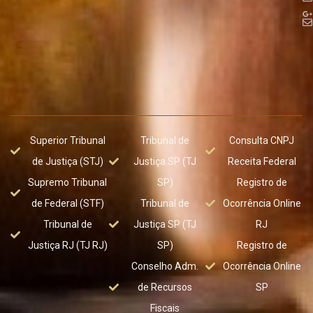
Superior Tribunal
Tribunal de
Consulta CNPJ
de Justiça (STJ)
Justiça SP (TJ
Receita Federal
Supremo Tribunal
SP)
Registro de
de Federal (STF)
Tribunal de
Ocorrência Online
Tribunal de
Justiça SP (TJ
RJ
Justiça RJ (TJ RJ)
SP)
Registro de
Conselho Adm.
Ocorrência Online
de Recursos
SP
Fiscais