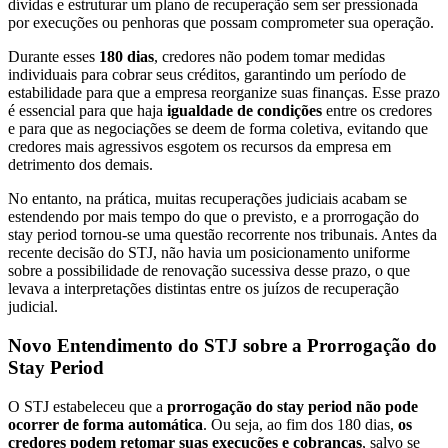
dívidas e estruturar um plano de recuperação sem ser pressionada
por execuções ou penhoras que possam comprometer sua operação.
Durante esses
180 dias
, credores não podem tomar medidas
individuais para cobrar seus créditos, garantindo um período de
estabilidade para que a empresa reorganize suas finanças. Esse prazo
é essencial para que haja
igualdade de condições
entre os credores
e para que as negociações se deem de forma coletiva, evitando que
credores mais agressivos esgotem os recursos da empresa em
detrimento dos demais.
No entanto, na prática, muitas recuperações judiciais acabam se
estendendo por mais tempo do que o previsto, e a prorrogação do
stay period tornou-se uma questão recorrente nos tribunais. Antes da
recente decisão do STJ, não havia um posicionamento uniforme
sobre a possibilidade de renovação sucessiva desse prazo, o que
levava a interpretações distintas entre os juízos de recuperação
judicial.
Novo Entendimento do STJ sobre a Prorrogação do
Stay Period
O STJ estabeleceu que a
prorrogação do stay period não pode
ocorrer de forma automática
. Ou seja, ao fim dos 180 dias,
os
credores podem retomar suas execuções e cobranças
, salvo se