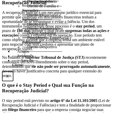
Direito Imobiliário
Recuperação Judicial
Direito de Família e
Sucessões
A recuperação judicial é um mecanismo jurídico essencial para
Direito Empresarial e
permitir que empresas em dificuldades financeiras tenham a
Societário
oportunidade de se reestruturar e evitar a falência. Um dos
Direito Civil
instrumentos fundamentais desse processo é o
stay period
, um
Direito Administrativo
prazo de
180 dias
durante o qual ficam
suspensas todas as ações e
Defesa Ambiental
execuções
contra a empresa em recuperação. Esse período tem
Planejamento Empresarial e
como objetivo garantir que a empresa tenha um ambiente estável
Patrimonial
para negociar com seus credores e apresentar um plano de
Direito Desportivo
recuperação viável.
Artigos
Juridiquês
No entanto, o
Superior Tribunal de Justiça (STJ)
recentemente
> Área do
consolidou um novo entendimento sobre o stay period,
Cliente
determinando que
ele não pode ser prorrogado automaticamente
,
devendo haver justificativa concreta para qualquer extensão do
prazo.
X
O que é o Stay Period e Qual sua Função na
Recuperação Judicial?
O stay period está previsto no
artigo 6º da Lei 11.101/2005
(Lei de
Recuperação Judicial e Falências) e tem a finalidade de proporcionar
um
fôlego financeiro
para que a empresa consiga negociar suas