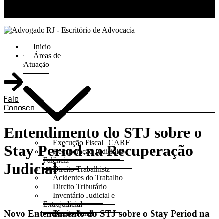
RJ 21 99811-6211 / SP 11 93621-3193
Início
Áreas de
Atuação
Fale
Conosco
Entendimento do STJ sobre o
Execução Fiscal | CARF
Stay Period na Recuperação
Recuperação Judicial e
Falência
Judicial
Direito Trabalhista
Acidentes do Trabalho
Direito Tributário
Inventário Judicial e
Extrajudicial
Novo Entendimento do STJ sobre o Stay Period na
Direito Penal