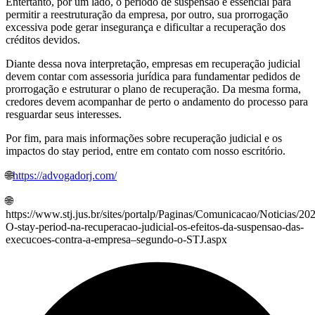
Entertanto, por um lado, o período de suspensão é essencial para
permitir a reestruturação da empresa, por outro, sua prorrogação
excessiva pode gerar insegurança e dificultar a recuperação dos
créditos devidos.
Diante dessa nova interpretação, empresas em recuperação judicial
devem contar com assessoria jurídica para fundamentar pedidos de
prorrogação e estruturar o plano de recuperação. Da mesma forma,
credores devem acompanhar de perto o andamento do processo para
resguardar seus interesses.
Por fim, para mais informações sobre recuperação judicial e os
impactos do stay period, entre em contato com nosso escritório.
🌐
https://advogadorj.com/
🌐
https://www.stj.jus.br/sites/portalp/Paginas/Comunicacao/Noticias/2
O-stay-period-na-recuperacao-judicial-os-efeitos-da-suspensao-das-
execucoes-contra-a-empresa–segundo-o-STJ.aspx