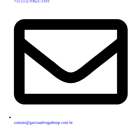
+55 (11) 93621-3193
contato@garciaadvogadossp.com.br