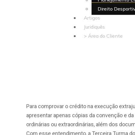
formalidad
Direito Desporti
Artigos
para execu
Juridiquês
> Área do Cliente
extrajudicia
X
condominia
Para comprovar o crédito na execução extraju
apresentar apenas cópias da convenção e da a
ordinárias ou extraordinárias, além dos doc
Com esse entendimento, a Terceira Turma do S