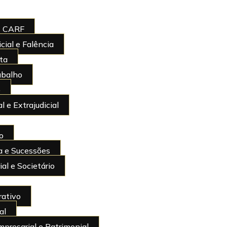
 | CARF
cial e Falência
sta
abalho
o
l e Extrajudicial
io
rma confirma
ia e Sucessões
al e Societário
e
rativo
al
presarial e Patrimonial