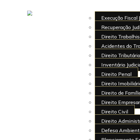
Execução Fiscal
Recuperação Judi
Direito Trabalhi
Acidentes do Tr
Direito Tributári
Inventário Judicia
Direito Penal
Direito Imobiliár
Terceira Tu
Direito de Famíl
Direito Empresari
Direito Civil
dispensa d
Direito Administ
Defesa Ambient
Planejamento Em