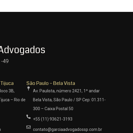
 Advogados
1-49
 Tijuca
São Paulo – Bela Vista
loco 3B,
Av. Paulista, número 2421, 1º andar
ijuca – Rio de
Bela Vista, São Paulo / SP Cep: 01.311-
300 – Caixa Postal 50
+55 (11) 93621-3193
m
contato@garciaadvogadossp.com.br