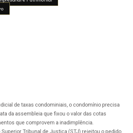
es excessivas
vo
ção
l de taxas
is
dicial de taxas condominiais, o condomínio precisa
ta da assembleia que fixou o valor das cotas
umentos que comprovem a inadimplência.
uperior Tribunal de Justiça (STJ) rejeitou o pedido