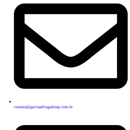
contato@garciaadvogadossp.com.br