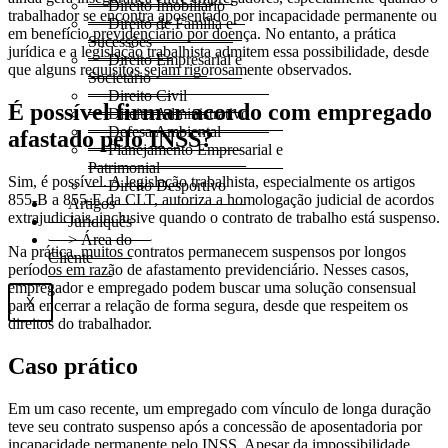
Direito Imobiliário
trabalhador se encontra aposentado por incapacidade permanente ou
Direito de Família e
em benefício previdenciário por doença. No entanto, a prática
Sucessões
jurídica e a legislação trabalhista admitem essa possibilidade, desde
Direito Empresarial e
que alguns requisitos sejam rigorosamente observados.
Societário
Direito Civil
É possível firmar acordo com empregado
Direito Administrativo
Defesa Ambiental
afastado pelo INSS?
Planejamento Empresarial e
Patrimonial
Sim, é possível. A legislação trabalhista, especialmente os artigos
Direito Desportivo
855-B a 855-E da CLT, autoriza a homologação judicial de acordos
Artigos
extrajudiciais, inclusive quando o contrato de trabalho está suspenso.
Juridiquês
> Área do
Na prática, muitos contratos permanecem suspensos por longos
Cliente
períodos em razão de afastamento previdenciário. Nesses casos,
empregador e empregado podem buscar uma solução consensual
X
para encerrar a relação de forma segura, desde que respeitem os
direitos do trabalhador.
Caso prático
Em um caso recente, um empregado com vínculo de longa duração
teve seu contrato suspenso após a concessão de aposentadoria por
incapacidade permanente pelo INSS. Apesar da impossibilidade