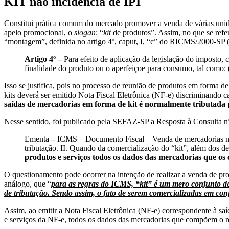
KIT não incidência de IPI
Constitui prática comum do mercado promover a venda de várias unid
apelo promocional, o
slogan
: “
kit
de produtos”. Assim, no que se ref
“montagem”, definida no artigo 4º, caput, I, “c” do RICMS/2000-SP (
Artigo 4º –
Para efeito de aplicação da legislação do imposto,
finalidade do produto ou o aperfeiçoe para consumo, tal como:
Isso se justifica, pois no processo de reunião de produtos em forma d
kits deverá ser emitido Nota Fiscal Eletrônica (NF-e) discriminando c
saídas de mercadorias em forma de kit é normalmente tributada
Nesse sentido, foi publicado pela SEFAZ-SP a Resposta à Consulta n
Ementa
–
ICMS – Documento Fiscal – Venda de mercadorias no f
tributação. II. Quando da comercialização do “kit”, além dos d
produtos e serviços todos os dados das mercadorias que os
O questionamento pode ocorrer na intenção de realizar a venda de 
análogo, que “
para as regras do ICMS, “kit” é um mero conjunto d
de tributação. Sendo assim, o fato de serem comercializadas em con
Assim, ao emitir a Nota Fiscal Eletrônica (NF-e) correspondente à saí
e serviços da NF-e, todos os dados das mercadorias que compõem o ref