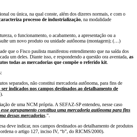
al ou única, na qual conste, além dos dizeres normais, e com o
aracteriza processo de industrialização
, na modalidade
natureza, o funcionamento, o acabamento, a apresentação ou a
e resulte um novo produto ou unidade autônoma (montagem); (…)
rdade que o Fisco paulista manifestou entendimento que na saída dos
e cada um deles. Diante isso, e respondendo a questão ora aventada,
as
tos todas as mercadorias que compõe o referido kit
.
:
tos separados, não constitui mercadoria autônoma, para fins de
 ser indicados nos campos destinados ao detalhamento de
).
 criação de uma NCM própria. A SEFAZ-SP entendeu, nesse caso
, esse agrupamento constitua uma mercadoria autônoma para fins
 uma dessas mercadorias
.”.
presa deve indicar, nos campos destinados ao detalhamento de produtos
 ordena o artigo 127, inciso IV, “b”, do RICMS/2000).