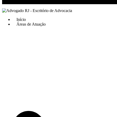
RJ 21 99811-6211 / SP 11 93621-3193
Início
Áreas de Atuação