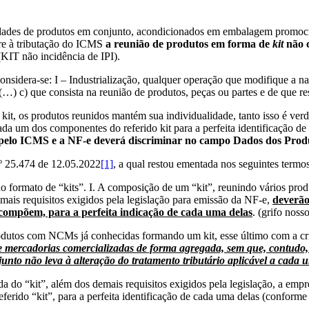
ades de produtos em conjunto, acondicionados em embalagem promocion
ere à tributação do ICMS
a reunião de produtos em forma de
kit
não c
KIT não incidência de IPI).
 considera-se: I – Industrialização, qualquer operação que modifique a 
 (…) c) que consista na reunião de produtos, peças ou partes e de qu
e kit, os produtos reunidos mantém sua individualidade, tanto isso é ve
ada um dos componentes do referido kit para a perfeita identificação d
 pelo ICMS e a NF-e deverá discriminar no campo Dados dos Produ
º 25.474 de 12.05.2022
[1]
, a qual restou ementada nos seguintes termos
ormato de “kits”. I. A composição de um “kit”, reunindo vários produ
emais requisitos exigidos pela legislação para emissão da NF-e,
deverão
 compõem, para a perfeita indicação de cada uma delas
. (grifo nosso
produtos com NCMs já conhecidas formando um kit, esse último com a
e mercadorias comercializadas de forma agregada, sem que, contudo
junto não leva à alteração do tratamento tributário aplicável a cada
da do “kit”, além dos demais requisitos exigidos pela legislação, a em
erido “kit”, para a perfeita identificação de cada uma delas (conforme