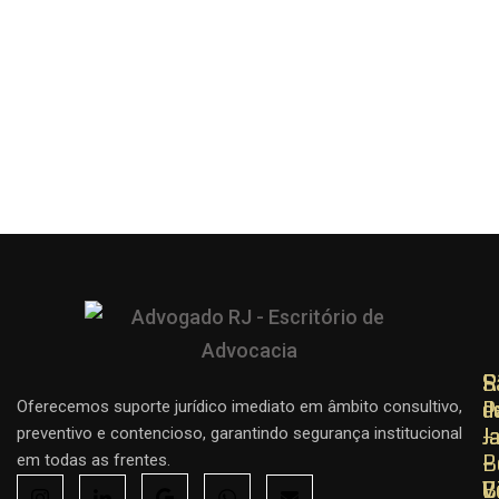
R
R
S
d
d
P
Oferecemos suporte jurídico imediato em âmbito consultivo,
J
J
–
preventivo e contencioso, garantindo segurança institucional
–
–
B
em todas as frentes.
C
B
V