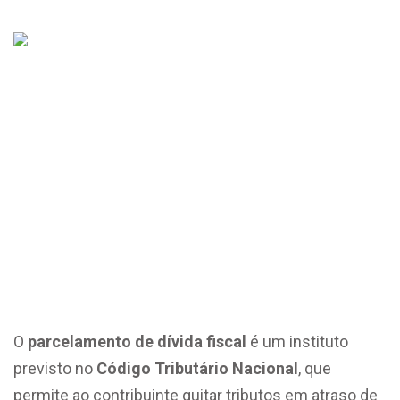
Parcelamento de Dívida
Fiscal: IPTU, Imposto de
Renda, ISS e INSS
O
parcelamento de dívida fiscal
é um instituto
previsto no
Código Tributário Nacional
, que
permite ao contribuinte quitar tributos em atraso de