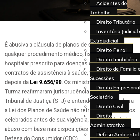
Acidentes do
Trabalho
Direito Tributário
Inventário Judicial 
Extrajudicial
É abusiva a cláusula de planos de saúde que limite
Direito Penal
qualquer procedimento médico, fisioterápico ou
Direito Imobiliário
hospitalar prescrito para doenças cobertas nos
Direito de Família 
contratos de assistência à saúde, firmados antes ou
Sucessões
depois da
Lei 9.656/98
. Os ministros da Quarta
Direito Empresarial
Turma reafirmaram jurisprudência do Superior
Societário
Tribunal de Justiça (STJ) e entenderam que, embora
Direito Civil
a Lei dos Planos de Saúde não retroaja aos contratos
Direito
celebrados antes de sua vigência, é possível aferir
Administrativo
abuso com base nas disposições do Código de
Defesa Ambiental
Defesa do Consumidor (CDC)
.