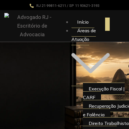
RJ 21 99811-6211 / SP 11 93621-3193
Início
Áreas de
Atuação
Execução Fiscal |
CARF
Recuperação Judici
e Falência
Direito Trabalhista