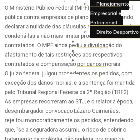
Planejamento
O Ministério Público Federal (MPF) ajuizou ação civil
Empresarial e
pública contra empresas de plano de saúde visando
Patrimonial
declarar a nulidade das cláusulas restritivas, além de
Direito Desportivo
condená-las a não mais limitar procedimentos
Artigos
contratados. O MPF ainda pediu a divulgação do
Juridiquês
afastamento de tais restrições aos respectivos
> Área do
contratados e compensação por danos morais.
Cliente
O juízo federal julgou procedentes os pedidos, com
X
exceção dos danos morais, e a sentença foi mantida
pelo Tribunal Regional Federal da 2ª Região (TRF2).
As empresas recorreram ao STJ, e o relator à época,
desembargador convocado Lázaro Guimarães,
rejeitou monocraticamente os pedidos, entendendo
que, “se a seguradora assumiu o risco de cobrir o
tratamento da moléstia, não poderia, por meio de