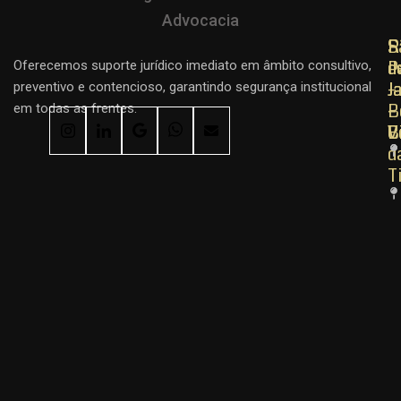
R
R
S
d
d
P
Oferecemos suporte jurídico imediato em âmbito consultivo,
J
J
–
preventivo e contencioso, garantindo segurança institucional
–
–
B
em todas as frentes.
C
B
V
d
T