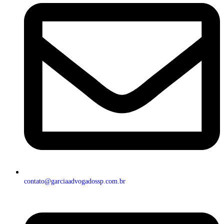
contato@garciaadvogadossp.com.br