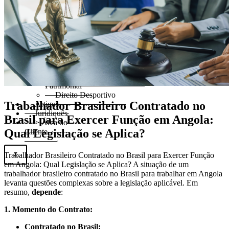
Direito Imobiliário
Direito de Família e
Sucessões
Direito Empresarial e
Societário
Direito Civil
Direito Administrativo
Defesa Ambiental
Planejamento Empresarial e
Patrimonial
Direito Desportivo
Trabalhador Brasileiro Contratado no
Artigos
Juridiquês
Brasil para Exercer Função em Angola:
> Área do
Qual Legislação se Aplica?
Cliente
Trabalhador Brasileiro Contratado no Brasil para Exercer Função
X
em Angola: Qual Legislação se Aplica? A situação de um
trabalhador brasileiro contratado no Brasil para trabalhar em Angola
levanta questões complexas sobre a legislação aplicável. Em
resumo,
depende
:
1. Momento do Contrato:
Contratado no Brasil: