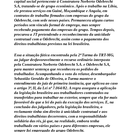
capital social pertencente à Construtora Norberto Odebrecht
S.A, tratando-se de grupo econômico. Após o trabalho na Líbia,
ele prestou serviços em Guiné, Moçambique e Angola, em
contratos de trabalho firmados com empresas do grupo da
Odebrecht, com sede nesses países. Permaneceu alguns curtos
períodos sem vínculo formal de emprego, mas sempre
recebendo pagamento das empresas do grupo. Tempos depois,
procurou a JT pretendendo o reconhecimento da unicidade
contratual com a Odebrecht, assim como o pagamento dos
direitos trabalhistas previstos na lei brasileira.
Essa a situação fática encontrada pela 2ª Turma do TRT-MG,
ao julgar desfavoravelmente o recurso ordinário interposto
pela Construtora Norberto Odebrecht S.A. e Odebrecht S.A,
para manter sentença que reconheceu os pedidos do
trabalhador. Acompanhando o voto do relator, desembargador
Sebastião Geraldo de Oliveira, a Turma manteve o
entendimento do juiz de primeira instância, que aplicou ao caso
o artigo 3ª, II, da Lei nº 7.064/82. A regra assegura a aplicação
da legislação brasileira aos trabalhadores contratados ou
transferidos para trabalhar no exterior, sempre que ela for mais
favorável do que a lei do país da execução dos serviços. E, na
conclusão dos julgadores, pela legislação brasileira, o
reclamante tinha sim direito à unicidade contratual e aos
direitos trabalhistas decorrentes, com a responsabilidade
solidária das rés, já que, na realidade, embora tenha
trabalhado em vários países e para diferentes empresas, ele
sempre foi empregado do grupo Odebrecht.