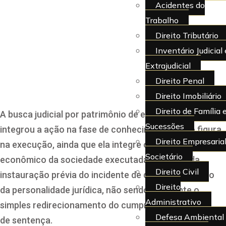
mesmo grupo da
Acidentes do
Trabalho
executada exige prévia
Direito Tributário
Inventário Judicial 
desconsideração da
Extrajudicial
personalidade jurídica
Direito Penal
Direito Imobiliário
Direito de Família 
A busca judicial por patrimônio de empresa que não
Sucessões
integrou a ação na fase de conhecimento e não figura
Direito Empresarial
na execução, ainda que ela integre o mesmo grupo
Societário
econômico da sociedade executada, depende da
Direito Civil
instauração prévia do incidente de desconsideração
Direito
da personalidade jurídica, não sendo suficiente o
Administrativo
simples redirecionamento do cumprimento
Defesa Ambiental
de
sentença
.