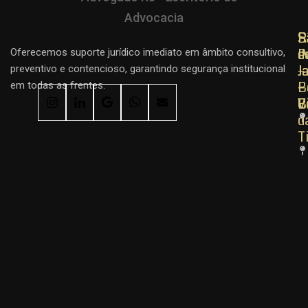
R
R
S
d
d
P
Oferecemos suporte jurídico imediato em âmbito consultivo,
J
J
–
preventivo e contencioso, garantindo segurança institucional
–
–
B
em todas as frentes.
C
B
V
d
T