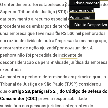
Planejamento
O entendimento foi estabelecido pela Quarta Turma do
Empresarial e
Superior Tribunal de Justiça (STJ) ao
Patrimonial
dar
provimento
a
recurso especial
e julgar
Direito Desportivo
procedentes os
embargos de terceiros
opostos por
Artigos
uma empresa que teve mais de R$ 500 mil penhorados
Juridiquês
em razão de dívida de outra empresa do mesmo grupo,
> Área do
decorrente de ação ajuizada por consumidor. A
Cliente
penhora não foi precedida de incidente de
desconsideração da personalidade jurídica da empresa
X
executada.
Ao manter a penhora determinada em primeiro grau, o
Tribunal de Justiça de São Paulo (TJSP) considerou
que o
artigo 28, parágrafo 2º, do Código de Defesa do
Consumidor (CDC)
prevê a responsabilidade
subsidiária das pessoas jurídicas integrantes do