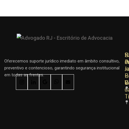
R
R
S
d
d
P
Oferecemos suporte jurídico imediato em âmbito consultivo,
J
J
–
preventivo e contencioso, garantindo segurança institucional
–
–
B
em todas as frentes.
C
B
V
d
T