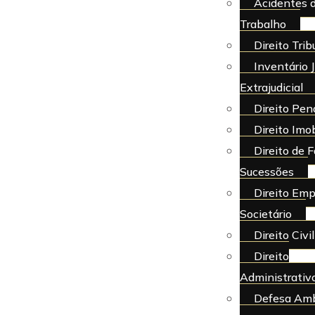
Acidentes 
Trabalho
Direito Trib
Inventário J
Extrajudicial
Direito Pen
Direito Imob
Direito de F
Sucessões
Direito Emp
Societário
Direito Civil
Direito
Administrativ
Defesa Amb