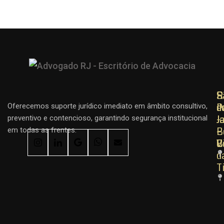
R
R
S
d
d
P
Oferecemos suporte jurídico imediato em âmbito consultivo,
J
J
–
preventivo e contencioso, garantindo segurança institucional
–
–
B
em todas as frentes.
C
B
V
d
T