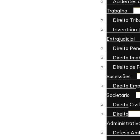
Acidentes 
Trabalho
Direito Trib
Inventário J
Extrajudicial
Direito Pen
Direito Imob
Direito de F
Sucessões
Direito Emp
Societário
Direito Civil
Direito
Administrativ
Defesa Amb