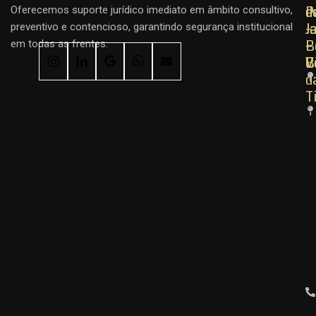
d
d
P
Oferecemos suporte jurídico imediato em âmbito consultivo,
J
J
–
preventivo e contencioso, garantindo segurança institucional
–
–
B
em todas as frentes.
C
B
V
d
T