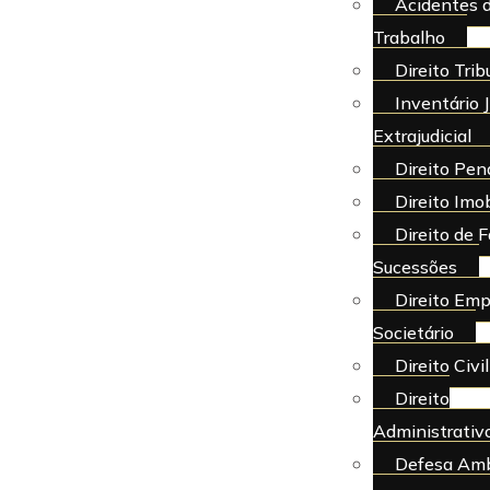
Acidentes 
Trabalho
Direito Trib
Inventário J
Extrajudicial
Direito Pen
Direito Imob
Direito de F
Sucessões
Direito Emp
Societário
Direito Civil
Direito
Administrativ
Defesa Amb