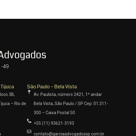
 Advogados
1-49
 Tijuca
São Paulo – Bela Vista
loco 3B,
Av. Paulista, número 2421, 1º andar
ijuca – Rio de
Bela Vista, São Paulo / SP Cep: 01.311-
300 – Caixa Postal 50
+55 (11) 93621-3193
m
contato@garciaadvogadossp.com.br