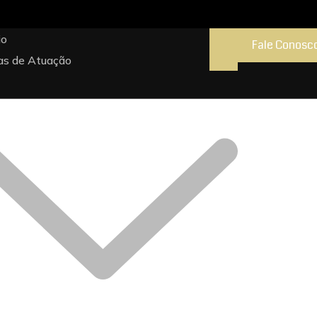
io
Fale Conosc
as de Atuação