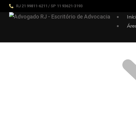
RJ 21 99811-6211 / SP 11 93621-3193
Iníc
Áre