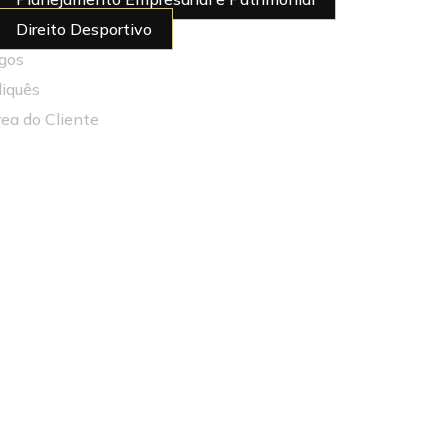
Direito Desportivo
igos
diquês
rea do Cliente