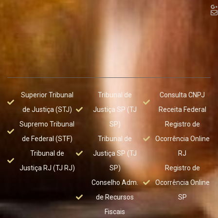
Superior Tribunal
Tribunal de
Consulta CNPJ
de Justiça (STJ)
Justiça SP (TJ
Receita Federal
Supremo Tribunal
SP)
Registro de
de Federal (STF)
Tribunal de
Ocorrência Online
Tribunal de
Justiça SP (TJ
RJ
Justiça RJ (TJ RJ)
SP)
Registro de
Conselho Adm.
Ocorrência Online
de Recursos
SP
Fiscais