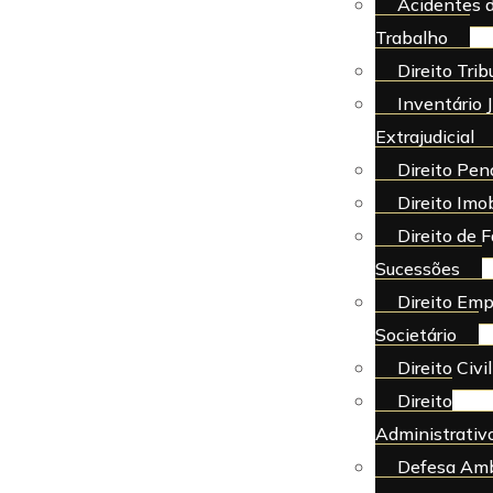
Acidentes 
Trabalho
Direito Trib
Inventário J
Extrajudicial
Direito Pen
Direito Imob
Direito de F
Sucessões
Direito Emp
Societário
Direito Civil
Direito
Administrativ
Defesa Amb