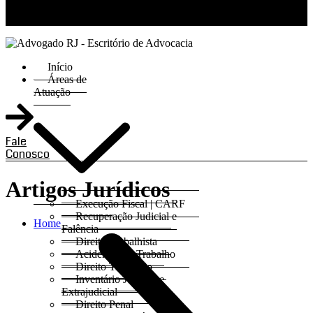
RJ 21 99811-6211 / SP 11 93621-3193
Início
Áreas de
Atuação
Fale
Conosco
Artigos Jurídicos
Execução Fiscal | CARF
Recuperação Judicial e
Home
Falência
Direito Trabalhista
Acidentes do Trabalho
Direito Tributário
Inventário Judicial e
Extrajudicial
Direito Penal