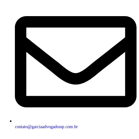
contato@garciaadvogadossp.com.br