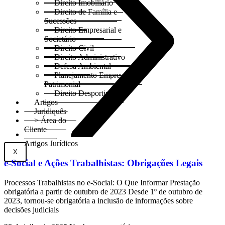
Direito Imobiliário
Direito de Família e
Sucessões
Direito Empresarial e
Societário
Direito Civil
Direito Administrativo
Defesa Ambiental
Planejamento Empresarial e
Patrimonial
Direito Desportivo
Artigos
Juridiquês
> Área do
Cliente
Artigos Jurídicos
X
e-Social e Ações Trabalhistas: Obrigações Legais
Processos Trabalhistas no e-Social: O Que Informar Prestação
obrigatória a partir de outubro de 2023 Desde 1º de outubro de
2023, tornou-se obrigatória a inclusão de informações sobre
decisões judiciais