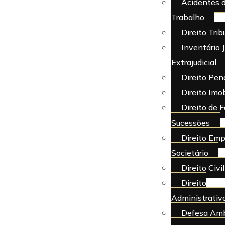
Acidentes 
Trabalho
Direito Trib
Inventário J
Extrajudicial
Direito Pen
Direito Imob
Direito de F
Sucessões
Direito Emp
Societário
Direito Civil
Direito
Administrativ
Defesa Amb