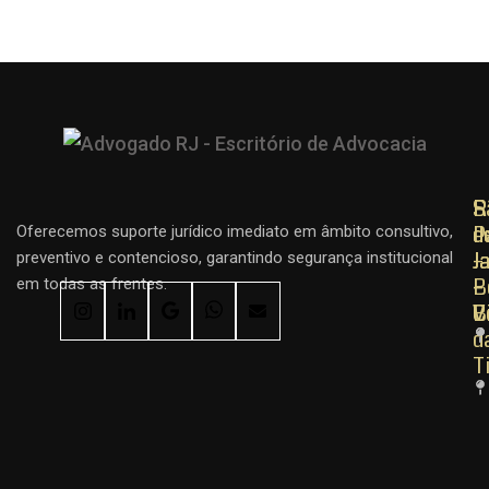
R
R
S
d
d
P
Oferecemos suporte jurídico imediato em âmbito consultivo,
J
J
–
preventivo e contencioso, garantindo segurança institucional
–
–
B
em todas as frentes.
C
B
V
d
T