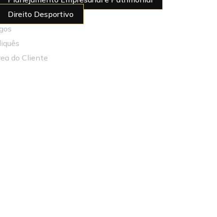
Direito Desportivo
igos
diquês
rea do Cliente