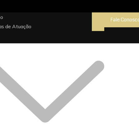
io
Fale Conosc
as de Atuação