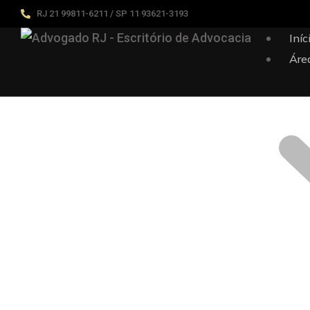
RJ 21 99811-6211 / SP 11 93621-3193
Iníc
Áre