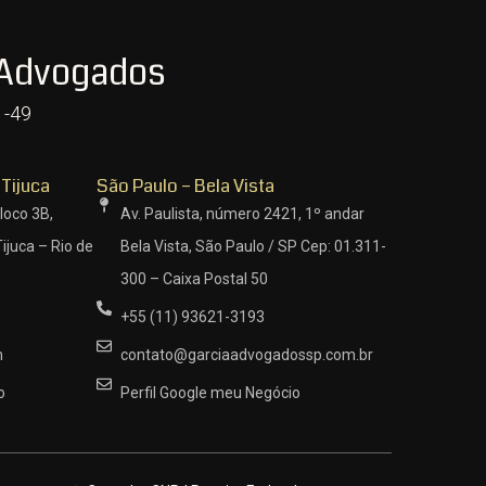
 Advogados
1-49
 Tijuca
São Paulo – Bela Vista
loco 3B,
Av. Paulista, número 2421, 1º andar
ijuca – Rio de
Bela Vista, São Paulo / SP Cep: 01.311-
300 – Caixa Postal 50
+55 (11) 93621-3193
m
contato@garciaadvogadossp.com.br
o
Perfil Google meu Negócio