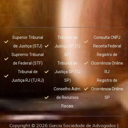
Superior Tribunal
Tribunal de
Consulta CNPJ
de Justiça (STJ)
Justiça SP (TJ
Receita Federal
Supremo Tribunal
SP)
Registro de
de Federal (STF)
Tribunal de
Ocorrência Online
Tribunal de
Justiça SP (TJ
RJ
Justiça RJ (TJ RJ)
SP)
Registro de
Conselho Adm.
Ocorrência Online
de Recursos
SP
Fiscais
Copyright © 2026 Garcia Sociedade de Advogados |