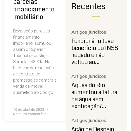
parcelas
Recentes
financiamento
imobiliário
Devolução parcelas
Artigos Jurídicos
financiamento
Funcionário teve
imobiliário, sumulou
benefício do INSS
assim o Superior
negado e não
Tribunal de Justiça:
voltou ao…
Súmula 543-STJ: Na
hipótese de resolução
de contrato de
Artigos Jurídicos
promessa de compra e
Águas do Rio
venda de imóvel
aumentou a fatura
submetido ao Código
de água sem
explicação?…
10 de abril de 2023
Nenhum comentário
Artigos Jurídicos
Ação de Despejo