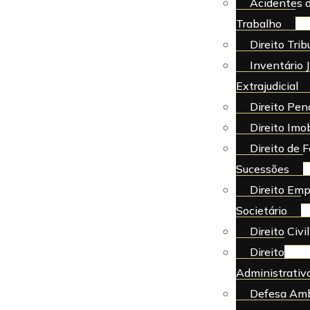
Acidentes 
Trabalho
Direito Trib
Inventário J
Extrajudicial
Direito Pen
Direito Imob
Direito de F
Sucessões
Direito Emp
Societário
Direito Civil
Direito
Administrativ
Defesa Amb