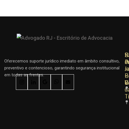
R
R
S
d
d
P
Oferecemos suporte jurídico imediato em âmbito consultivo,
J
J
–
preventivo e contencioso, garantindo segurança institucional
–
–
B
em todas as frentes.
C
B
V
d
T