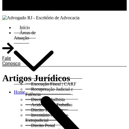
RJ 21 99811-6211 / SP 11 93621-3193
Início
Áreas de
Atuação
Fale
Conosco
Artigos Jurídicos
Execução Fiscal | CARF
Recuperação Judicial e
Home
Falência
Direito Trabalhista
Acidentes do Trabalho
Direito Tributário
Inventário Judicial e
Extrajudicial
Direito Penal