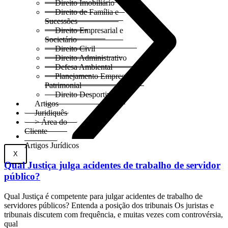
Direito Imobiliário
Direito de Família e
Sucessões
Direito Empresarial e
Societário
Direito Civil
Direito Administrativo
Defesa Ambiental
Planejamento Empresarial e
Patrimonial
Direito Desportivo
Artigos
Juridiquês
> Área do
Cliente
Artigos Jurídicos
X
Qual Justiça julga acidentes de trabalho de servidor
público?
Qual Justiça é competente para julgar acidentes de trabalho de
servidores públicos? Entenda a posição dos tribunais Os juristas e
tribunais discutem com frequência, e muitas vezes com controvérsia,
qual