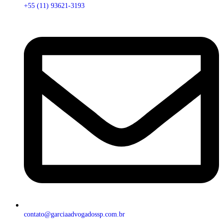
+55 (11) 93621-3193
contato@garciaadvogadossp.com.br