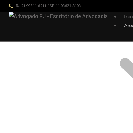
RJ 21 99811-6211 / SP 11 93621-3193
Iníc
Áre