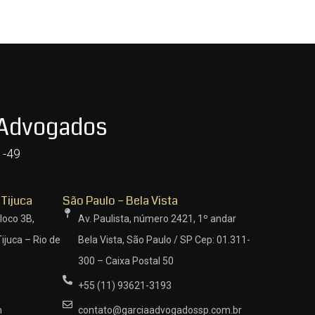
 Advogados
1-49
 Tijuca
São Paulo – Bela Vista
loco 3B,
Av. Paulista, número 2421, 1º andar
ijuca – Rio de
Bela Vista, São Paulo / SP Cep: 01.311-
300 – Caixa Postal 50
+55 (11) 93621-3193
m
contato@garciaadvogadossp.com.br