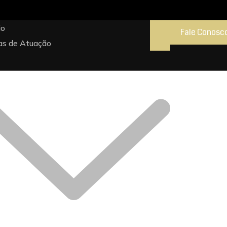
io
Fale Conosc
as de Atuação