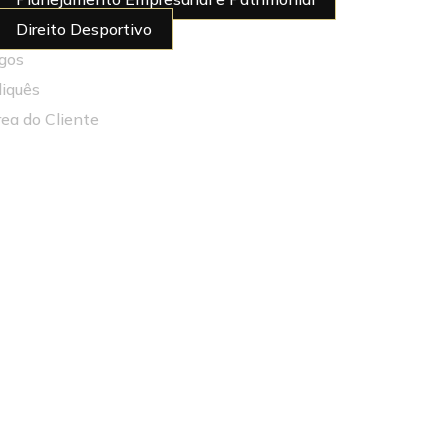
Direito Desportivo
igos
diquês
rea do Cliente