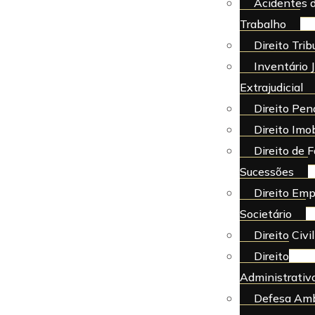
Acidentes 
Trabalho
Direito Trib
Inventário J
Extrajudicial
Direito Pen
Direito Imob
Direito de F
Sucessões
Direito Emp
Societário
Direito Civil
Direito
Administrativ
Defesa Amb