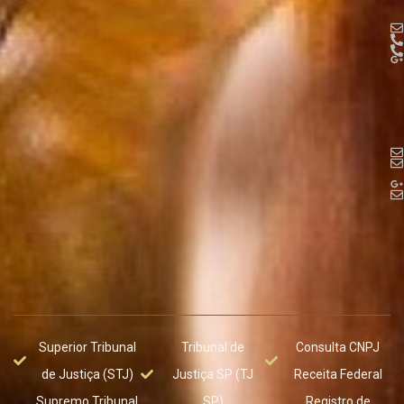
Superior Tribunal
Tribunal de
Consulta CNPJ
de Justiça (STJ)
Justiça SP (TJ
Receita Federal
Supremo Tribunal
SP)
Registro de