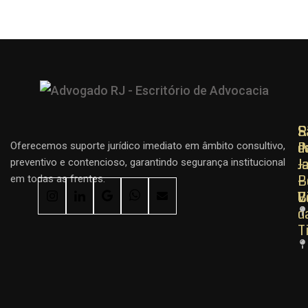
R
R
S
d
d
P
Oferecemos suporte jurídico imediato em âmbito consultivo,
J
J
–
preventivo e contencioso, garantindo segurança institucional
–
–
B
em todas as frentes.
C
B
V
d
T