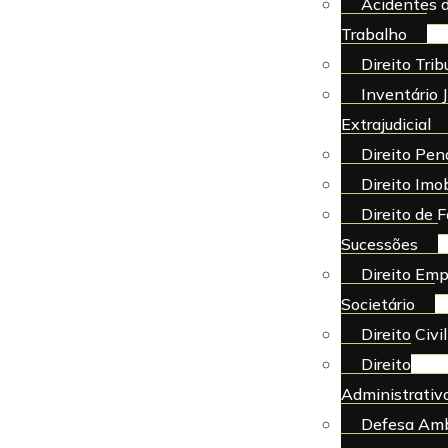
Acidentes 
Trabalho
Direito Trib
Inventário J
Extrajudicial
Direito Pen
Direito Imob
Direito de F
Sucessões
Direito Emp
Societário
Direito Civil
Direito
Administrativ
Defesa Amb