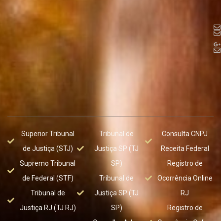
Superior Tribunal
Tribunal de
Consulta CNPJ
de Justiça (STJ)
Justiça SP (TJ
Receita Federal
Supremo Tribunal
SP)
Registro de
de Federal (STF)
Tribunal de
Ocorrência Online
Tribunal de
Justiça SP (TJ
RJ
Justiça RJ (TJ RJ)
SP)
Registro de