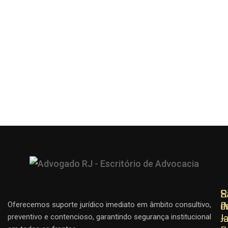
R
R
S
d
d
P
Oferecemos suporte jurídico imediato em âmbito consultivo,
J
J
–
preventivo e contencioso, garantindo segurança institucional