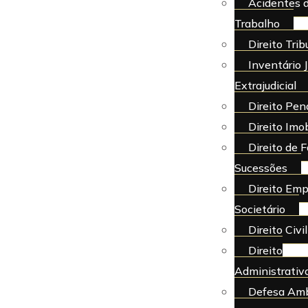
Acidentes 
Trabalho
Direito Trib
Inventário J
Extrajudicial
Direito Pen
Direito Imob
Direito de F
Sucessões
Direito Emp
Societário
Direito Civil
Direito
Administrativ
Defesa Amb