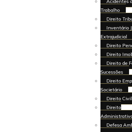
Acidentes 
Trabalho
Direito Trib
Inventário J
Extrajudicial
Direito Pen
Direito Imob
Direito de F
Sucessões
Direito Emp
Societário
Direito Civil
Direito
Administrativ
Defesa Amb