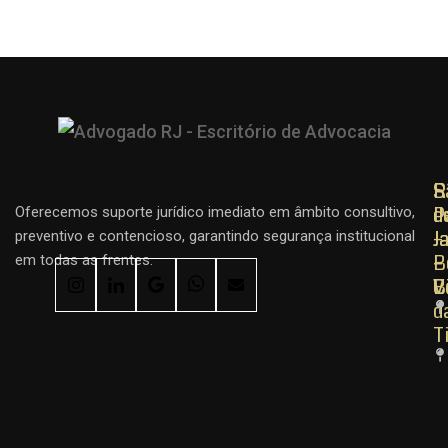
R
R
S
d
d
P
Oferecemos suporte jurídico imediato em âmbito consultivo,
J
J
–
preventivo e contencioso, garantindo segurança institucional
–
–
B
em todas as frentes.
C
B
V
d
T