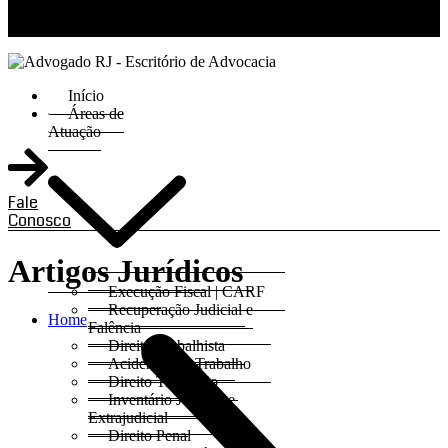
RJ 21 99811-6211 / SP 11 93621-3193
Início
Áreas de
Atuação
Fale
Conosco
Artigos Jurídicos
Execução Fiscal | CARF
Recuperação Judicial e
Home
Falência
Direito Trabalhista
Acidentes do Trabalho
Direito Tributário
Inventário Judicial e
Extrajudicial
Direito Penal