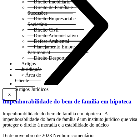
Direito Imobiliário
Direito de Família e
Sucessões
Direito Empresarial e
Societário
Direito Civil
Direito Administrativo
Defesa Ambiental
Planejamento Empresarial e
Patrimonial
Direito Desportivo
Artigos
Juridiquês
> Área do
Cliente
Artigos Jurídicos
X
Impenhorabilidade do bem de família em hipoteca
Impenhorabilidade do bem de família em hipoteca A
impenhorabilidade do bem de família é um instituto jurídico que visa
proteger o direito à moradia e a estabilidade do núcleo
16 de novembro de 2023
Nenhum comentário