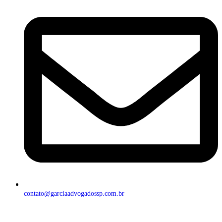
contato@garciaadvogadossp.com.br