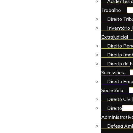
Acidentes 
Trabalho
Direito Trib
Inventário J
Extrajudicial
Direito Pen
Direito Imob
Direito de F
Sucessões
Direito Emp
Societário
Direito Civil
Direito
Administrativ
Defesa Amb