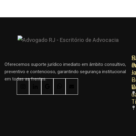
R
R
S
d
d
P
Oferecemos suporte jurídico imediato em âmbito consultivo,
J
J
–
preventivo e contencioso, garantindo segurança institucional
–
–
B
em todas as frentes.
C
B
V
d
T