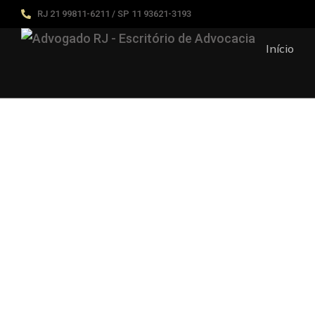
RJ 21 99811-6211 / SP 11 93621-3193
Início