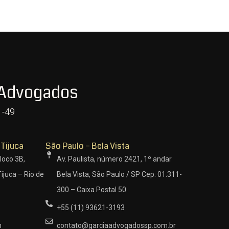
 Advogados
1-49
 Tijuca
São Paulo – Bela Vista
loco 3B,
Av. Paulista, número 2421, 1º andar
ijuca – Rio de
Bela Vista, São Paulo / SP Cep: 01.311-
300 – Caixa Postal 50
+55 (11) 93621-3193
m
contato@garciaadvogadossp.com.br