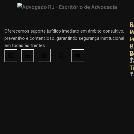
R
R
S
d
d
P
Oferecemos suporte jurídico imediato em âmbito consultivo,
J
J
–
preventivo e contencioso, garantindo segurança institucional
–
–
B
em todas as frentes.
C
B
V
d
T