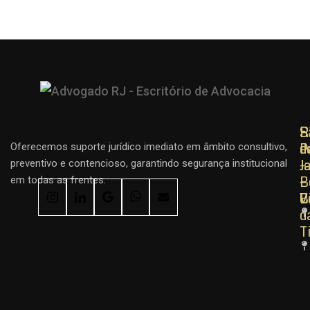
R
R
S
d
d
P
Oferecemos suporte jurídico imediato em âmbito consultivo,
J
J
–
preventivo e contencioso, garantindo segurança institucional
–
–
B
em todas as frentes.
C
B
V
d
T