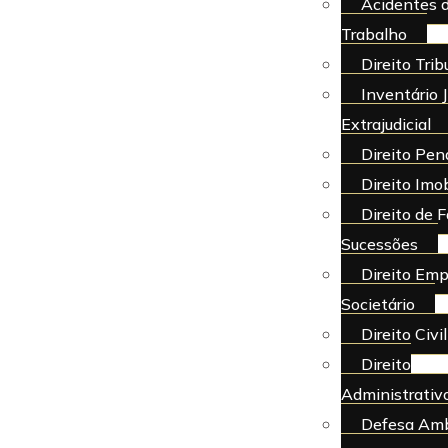
Acidentes 
Trabalho
Direito Trib
Inventário J
Extrajudicial
Direito Pen
Direito Imob
Direito de F
Sucessões
Direito Emp
Societário
Direito Civil
Direito
Administrativ
Defesa Amb