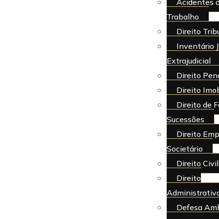
Acidentes 
Trabalho
Direito Trib
Inventário J
Extrajudicial
Direito Pen
Direito Imob
Direito de F
Sucessões
Direito Emp
Societário
Direito Civil
Direito
Administrativ
Defesa Amb