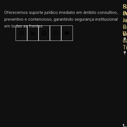
R
R
S
d
d
P
Oferecemos suporte jurídico imediato em âmbito consultivo,
J
J
–
preventivo e contencioso, garantindo segurança institucional
–
–
B
em todas as frentes.
C
B
V
d
T