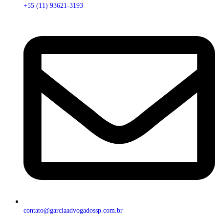
+55 (11) 93621-3193
contato@garciaadvogadossp.com.br