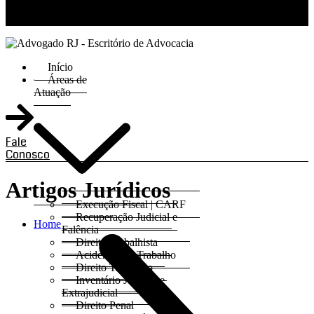
RJ 21 99811-6211 / SP 11 93621-3193
Início
Áreas de
Atuação
Fale
Conosco
Artigos Jurídicos
Execução Fiscal | CARF
Recuperação Judicial e
Home
Falência
Direito Trabalhista
Acidentes do Trabalho
Direito Tributário
Inventário Judicial e
Extrajudicial
Direito Penal