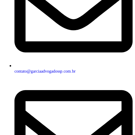
contato@garciaadvogadossp.com.br