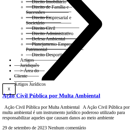
Direito Imobiliário
Direito de Família e
Sucessões
Direito Empresarial e
Societário
Direito Civil
Direito Administrativo
Defesa Ambiental
Planejamento Empresarial e
Patrimonial
Direito Desportivo
Artigos
Juridiquês
> Área do
Cliente
Artigos Jurídicos
X
Ação Civil Pública por Multa Ambiental
Ação Civil Pública por Multa Ambiental A Ação Civil Pública por
multa ambiental é um instrumento jurídico poderoso utilizado para
responsabilizar aqueles que causam danos ao meio ambiente
29 de setembro de 2023
Nenhum comentário