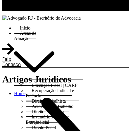
RJ 21 99811-6211 / SP 11 93621-3193
Início
Áreas de
Atuação
Fale
Conosco
Artigos Jurídicos
Execução Fiscal | CARF
Recuperação Judicial e
Home
Falência
Direito Trabalhista
Acidentes do Trabalho
Direito Tributário
Inventário Judicial e
Extrajudicial
Direito Penal