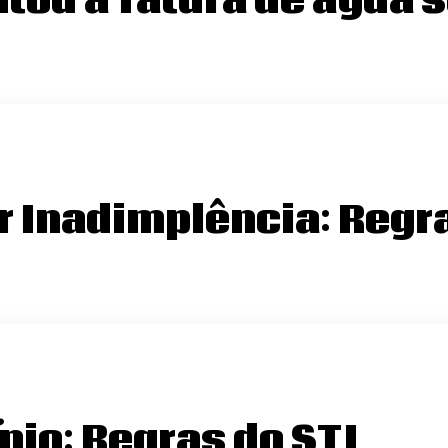
tou a fatura de água
r Inadimplência: Regra
io: Regras do STJ