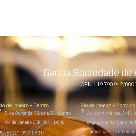
Garcia Sociedade de
CPNJ: 19.790.942/000
io de Janeiro – Centro
Rio de Janeiro – Barra da
R. da Quitanda, 03, sala 501 Centro –
Av. das Américas, 3443, b
Rio de Janeiro CEP: 20.011-030
segundo andar Barra da T
Janeiro CEP: 22.631-003
+55 (21) 99811-6211