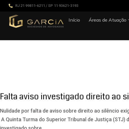
RJ 21 99811-6211 / SP 11 93621-3193
Início
Áreas de Atuação
Artigos Jurídi
Falta aviso investigado direito ao s
Nulidade por falta de aviso sobre direito ao silêncio exi
​A Quinta Turma do Superior Tribunal de Justiça (STJ) d
investigado sobre