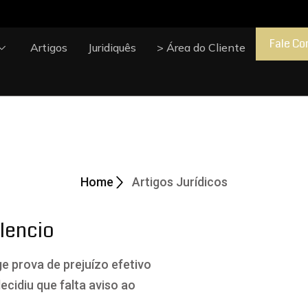
Fale Co
Artigos
Juridiquês
> Área do Cliente
cos
Home
Artigos Jurídicos
ilencio
ge prova de prejuízo efetivo
ecidiu que falta aviso ao