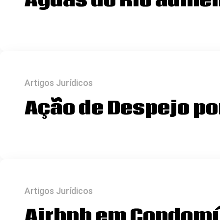
Águas do Rio aumen
Artigos Jurídicos
Ação de Despejo po
Artigos Jurídicos
Airbnb em Condomín