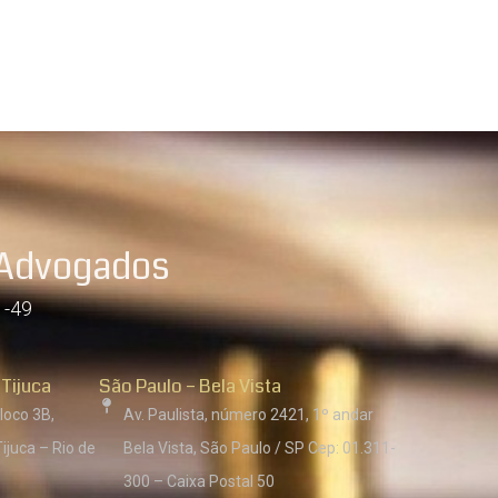
 Advogados
1-49
 Tijuca
São Paulo – Bela Vista
loco 3B,
Av. Paulista, número 2421, 1º andar
ijuca – Rio de
Bela Vista, São Paulo / SP Cep: 01.311-
300 – Caixa Postal 50