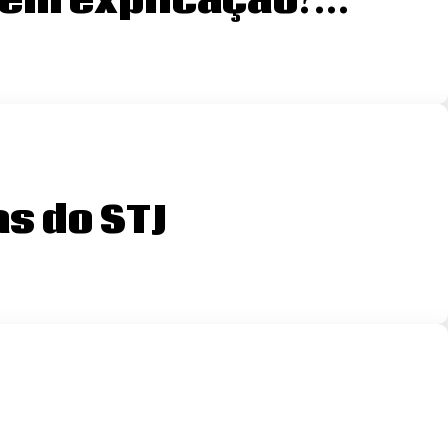
 sem explicação?…
s do STJ